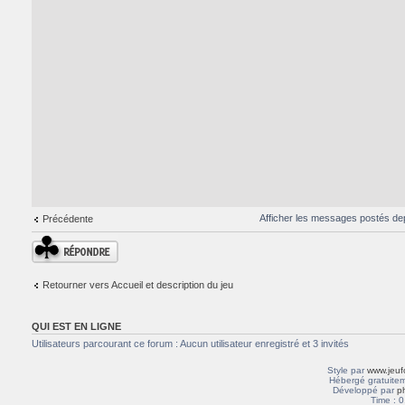
Afficher les messages postés de
Précédente
Répondre
Retourner vers Accueil et description du jeu
QUI EST EN LIGNE
Utilisateurs parcourant ce forum : Aucun utilisateur enregistré et 3 invités
Style par
www.jeuf
Hébergé gratuitem
Développé par
p
Time : 0