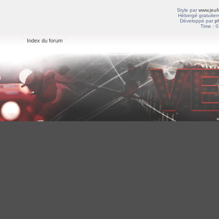
Style par
www.jeuf
Hébergé gratuitem
Développé par
p
Time : 0
Index du forum