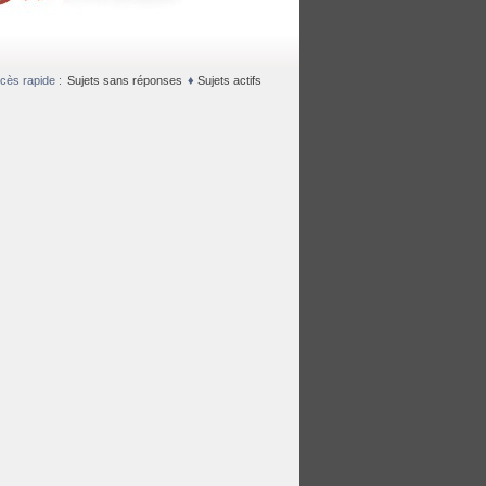
cès rapide :
Sujets sans réponses
♦
Sujets actifs