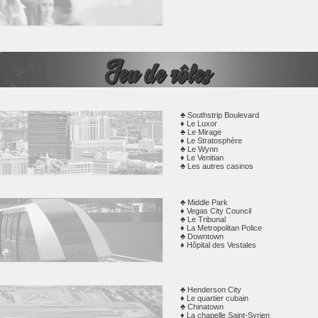
les
ires
NORTH LAS VEGAS
Jeu de rôles
Southstrip Boulevard
Le Luxor
ents
Le Mirage
Le Stratosphère
! Un
Le Wynn
SOUTH LAS VEGAS
Le Venitian
Les autres casinos
Middle Park
Vegas City Council
Le Tribunal
La Metropolitan Police
Downtown
LAS VEGAS VALLEY
Hôpital des Vestales
de
Henderson City
de
Le quartier cubain
Chinatown
La chapelle Saint-Syrien