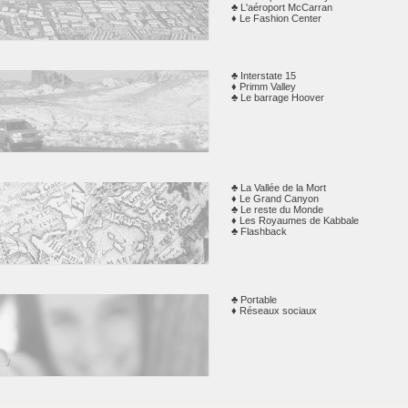
L'aéroport McCarran
AU-DELÀ DU NEVADA
Le Fashion Center
 au
Interstate 15
 le
Primm Valley
e Las
Le barrage Hoover
PORTABLES & RÉSEAUX SOCIAUX
ty au
La Vallée de la Mort
alls,
Le Grand Canyon
ain
Le reste du Monde
Les Royaumes de Kabbale
Flashback
Portable
 se
Réseaux sociaux
ESPACE DÉTENTE
aids
 RPs,