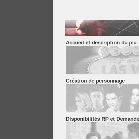
Accueil et description du jeu
Création de personnage
Disponibilités RP et Demande
Bienvenue à Sin City, la cité du vice, plus connue sous le nom de Vegas. Dans cette sec
vous trouverez les informations nécessaires pour comprendre l'univers du jeu, découvri
nous sommes, faire connaissance et trouver les réponses à vos questions. Mais n’hés
jamais à contacter le Staff !