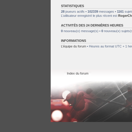
STATISTIQUES
28
joueurs actifs •
102339
messages •
1161
sujet
L’utilisateur enregistré le plus récent est
RogerCh
ACTIVITÉS DES 24 DERNIÈRES HEURES
0
nouveau(x) message(s) •
0
nouveau(x) sujets(
INFORMATIONS
L’équipe du forum
• Heures au format UTC + 1 heur
Index du forum