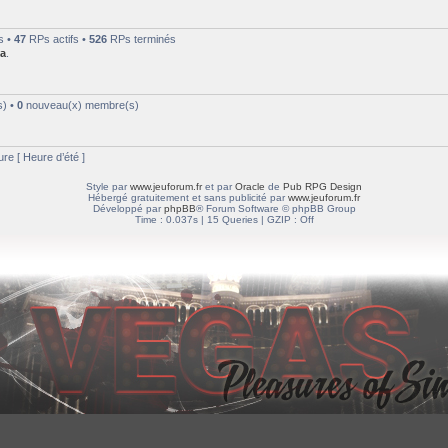
s •
47
RPs actifs •
526
RPs terminés
a
.
s) •
0
nouveau(x) membre(s)
e [ Heure d’été ]
Style par
www.jeuforum.fr
et par
Oracle
de
Pub RPG Design
Hébergé gratuitement et sans publicité par
www.jeuforum.fr
Développé par
phpBB
® Forum Software © phpBB Group
Time : 0.037s | 15 Queries | GZIP : Off