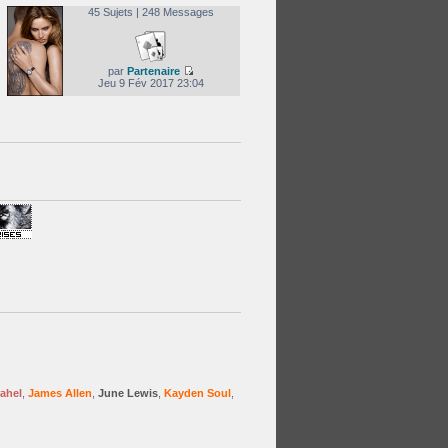
45 Sujets | 248 Messages
par
Partenaire
Jeu 9 Fév 2017 23:04
ahel
,
James Allen
,
June Lewis
,
Kayden Soul
,