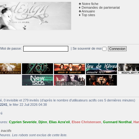
Notre fiche
Demandes de partenariat
Annuaire
Top sites
Mot de passe:
|
Se souvenir de moi
ré, 0 invisible et 279 invités (d’après le nombre d’utilisateurs actifs ces 5 dernières minutes)
2241
, le Mer 22 Juil 2026 04:38
ré
heures:
Cyprien Severide
,
Djinn
,
Elias Azra'eil
,
Elsee Christensen
,
Gunnard Nordhal
,
Har
inactifs
heures. Les robots sont exclus de cette liste.