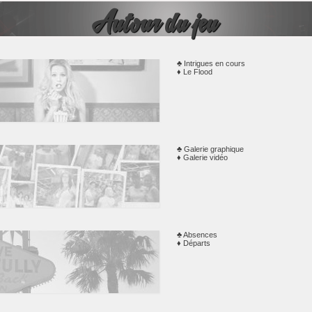
 de
GALERIE DES PERSONNAGES
Autour du jeu
Intrigues en cours
Le Flood
après
ABSENCES ET DÉPARTS
Galerie graphique
Galerie vidéo
PARTENAIRES
ne
Absences
RPs.
Départs