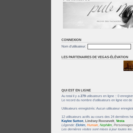
personnage.
Dans ce forum, vous pouvez prévenir de vos absences comme de votre départ.
CONNEXION
Nom d’utilisateur:
LES PARTENAIRES DE VEGAS-ÉLÉVATION
Espace réservé à l'exploration et à la découverte de nos partenaires.
QUI EST EN LIGNE
Au total il y a
279
utilisateurs en ligne :: 0 enregist
Le record du nombre d’utilisateurs en ligne est de
Utilisateurs enregistrés: Aucun utilisateur enregist
12 utilisateurs actifs au cours des 24 dernières 
Kaylee Sutton
,
Lindsey Roosevelt
,
Vesta
Légende:
Elohim
,
Humain
,
Nephilim
,
Personnages 
Les dernières visites sont mises à jour toutes les 