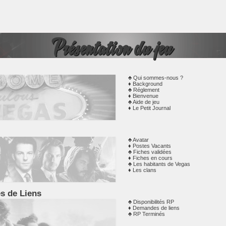
CRÉATION DE PERSONNAGE
Présentation du jeu
Qui sommes-nous ?
Background
Réglement
Bienvenue
Aide de jeu
DISPONIBILITÉS RP ET DEMANDES DE LIENS
Le Petit Journal
Avatar
Postes Vacants
Fiches validées
Fiches en cours
Les habitants de Vegas
Les clans
s de Liens
tion
Disponibilités RP
r qui
Demandes de liens
VEGAS SOUTHSTRIP BOULEVARD
itez
RP Terminés