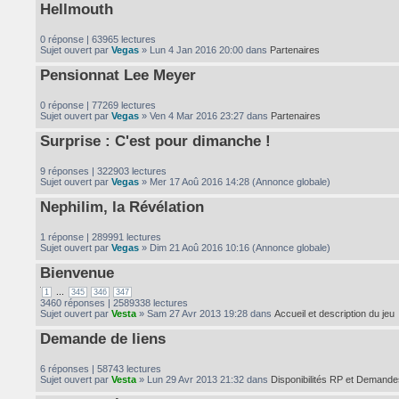
Hellmouth
0 réponse | 63965 lectures
Sujet ouvert par
Vegas
» Lun 4 Jan 2016 20:00 dans
Partenaires
Pensionnat Lee Meyer
0 réponse | 77269 lectures
Sujet ouvert par
Vegas
» Ven 4 Mar 2016 23:27 dans
Partenaires
Surprise : C'est pour dimanche !
9 réponses | 322903 lectures
Sujet ouvert par
Vegas
» Mer 17 Aoû 2016 14:28 (Annonce globale)
Nephilim, la Révélation
1 réponse | 289991 lectures
Sujet ouvert par
Vegas
» Dim 21 Aoû 2016 10:16 (Annonce globale)
Bienvenue
...
1
345
346
347
3460 réponses | 2589338 lectures
Sujet ouvert par
Vesta
» Sam 27 Avr 2013 19:28 dans
Accueil et description du jeu
Demande de liens
6 réponses | 58743 lectures
Sujet ouvert par
Vesta
» Lun 29 Avr 2013 21:32 dans
Disponibilités RP et Demande