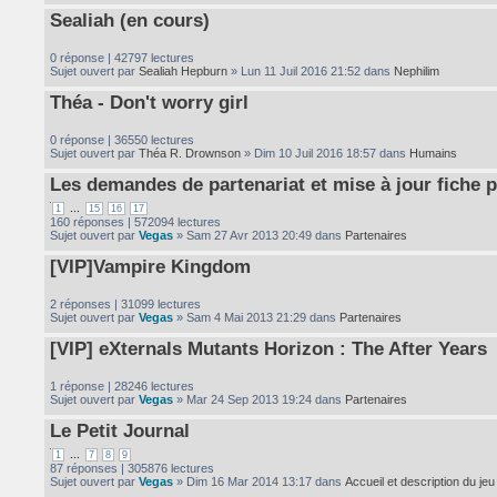
Sealiah (en cours)
0 réponse | 42797 lectures
Sujet ouvert par
Sealiah Hepburn
» Lun 11 Juil 2016 21:52 dans
Nephilim
Théa - Don't worry girl
0 réponse | 36550 lectures
Sujet ouvert par
Théa R. Drownson
» Dim 10 Juil 2016 18:57 dans
Humains
Les demandes de partenariat et mise à jour fiche p
...
1
15
16
17
160 réponses | 572094 lectures
Sujet ouvert par
Vegas
» Sam 27 Avr 2013 20:49 dans
Partenaires
[VIP]Vampire Kingdom
2 réponses | 31099 lectures
Sujet ouvert par
Vegas
» Sam 4 Mai 2013 21:29 dans
Partenaires
[VIP] eXternals Mutants Horizon : The After Years
1 réponse | 28246 lectures
Sujet ouvert par
Vegas
» Mar 24 Sep 2013 19:24 dans
Partenaires
Le Petit Journal
...
1
7
8
9
87 réponses | 305876 lectures
Sujet ouvert par
Vegas
» Dim 16 Mar 2014 13:17 dans
Accueil et description du jeu