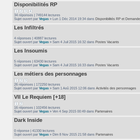
Disponibilités RP
1
2
3
4
34 réponses | 749144 lectures
Sujet ouvert par
Vegas
» Lun 1 Déc 2014 19:34 dans
Disponibilités RP et Demande
Les Infiltrés
4 réponses | 40887 lectures
Sujet ouvert par
Vegas
» Sam 4 Juil 2015 16:32 dans
Postes Vacants
Les Insoumis
5 réponses | 63430 lectures
Sujet ouvert par
Vegas
» Sam 4 Juil 2015 16:33 dans
Postes Vacants
Les métiers des personnages
1
2
3
26 réponses | 172250 lectures
Sujet ouvert par
Vegas
» Sam 1 Aoû 2015 12:06 dans
Activités des personnages
VII Le Requiem [+18]
1
2
16 réponses | 102456 lectures
Sujet ouvert par
Vegas
» Ven 4 Sep 2015 00:49 dans
Partenaires
Dark Inside
0 réponse | 41330 lectures
Sujet ouvert par
Vegas
» Dim 8 Nov 2015 21:58 dans
Partenaires