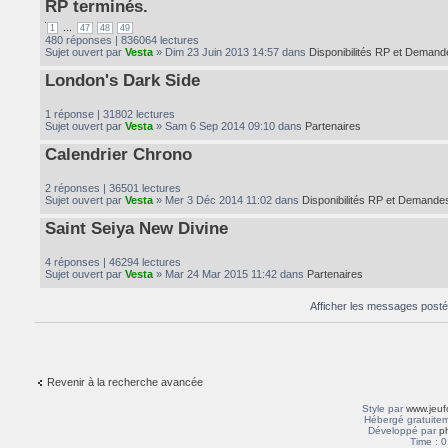
RP terminés.
...
1
47
48
49
480 réponses | 836064 lectures
Sujet ouvert par
Vesta
» Dim 23 Juin 2013 14:57 dans
Disponibilités RP et Demand
London's Dark Side
1 réponse | 31802 lectures
Sujet ouvert par
Vesta
» Sam 6 Sep 2014 09:10 dans
Partenaires
Calendrier Chrono
2 réponses | 36501 lectures
Sujet ouvert par
Vesta
» Mer 3 Déc 2014 11:02 dans
Disponibilités RP et Demande
Saint Seiya New Divine
4 réponses | 46294 lectures
Sujet ouvert par
Vesta
» Mar 24 Mar 2015 11:42 dans
Partenaires
Afficher les messages post
Revenir à la recherche avancée
Style par
www.jeuf
Hébergé gratuitem
Développé par
p
Time : 0