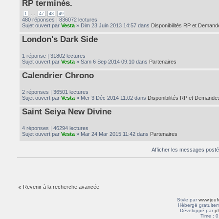
RP terminés.
...
1
47
48
49
480 réponses | 836072 lectures
Sujet ouvert par
Vesta
» Dim 23 Juin 2013 14:57 dans
Disponibilités RP et Demand
London's Dark Side
1 réponse | 31802 lectures
Sujet ouvert par
Vesta
» Sam 6 Sep 2014 09:10 dans
Partenaires
Calendrier Chrono
2 réponses | 36501 lectures
Sujet ouvert par
Vesta
» Mer 3 Déc 2014 11:02 dans
Disponibilités RP et Demande
Saint Seiya New Divine
4 réponses | 46294 lectures
Sujet ouvert par
Vesta
» Mar 24 Mar 2015 11:42 dans
Partenaires
Afficher les messages post
Revenir à la recherche avancée
Style par
www.jeuf
Hébergé gratuitem
Développé par
p
Time : 0