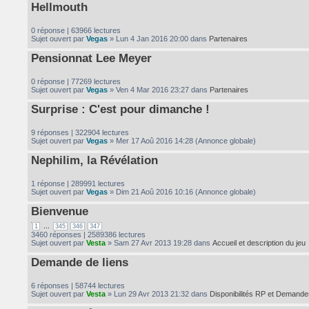
Hellmouth
0 réponse | 63966 lectures
Sujet ouvert par
Vegas
» Lun 4 Jan 2016 20:00 dans
Partenaires
Pensionnat Lee Meyer
0 réponse | 77269 lectures
Sujet ouvert par
Vegas
» Ven 4 Mar 2016 23:27 dans
Partenaires
Surprise : C'est pour dimanche !
9 réponses | 322904 lectures
Sujet ouvert par
Vegas
» Mer 17 Aoû 2016 14:28 (Annonce globale)
Nephilim, la Révélation
1 réponse | 289991 lectures
Sujet ouvert par
Vegas
» Dim 21 Aoû 2016 10:16 (Annonce globale)
Bienvenue
...
1
345
346
347
3460 réponses | 2589386 lectures
Sujet ouvert par
Vesta
» Sam 27 Avr 2013 19:28 dans
Accueil et description du jeu
Demande de liens
6 réponses | 58744 lectures
Sujet ouvert par
Vesta
» Lun 29 Avr 2013 21:32 dans
Disponibilités RP et Demande