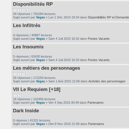
Disponibilités RP
1
2
3
4
34 réponses | 750284 lectures
Sujet ouvert par
Vegas
» Lun 1 Déc 2014 19:34 dans
Disponibilités RP et Demande
Les Infiltrés
4 réponses | 40887 lectures
Sujet ouvert par
Vegas
» Sam 4 Juil 2015 16:32 dans
Postes Vacants
Les Insoumis
5 réponses | 63430 lectures
Sujet ouvert par
Vegas
» Sam 4 Juil 2015 16:33 dans
Postes Vacants
Les métiers des personnages
1
2
3
26 réponses | 172250 lectures
Sujet ouvert par
Vegas
» Sam 1 Aoû 2015 12:06 dans
Activités des personnages
VII Le Requiem [+18]
1
2
16 réponses | 102456 lectures
Sujet ouvert par
Vegas
» Ven 4 Sep 2015 00:49 dans
Partenaires
Dark Inside
0 réponse | 41331 lectures
Sujet ouvert par
Vegas
» Dim 8 Nov 2015 21:58 dans
Partenaires