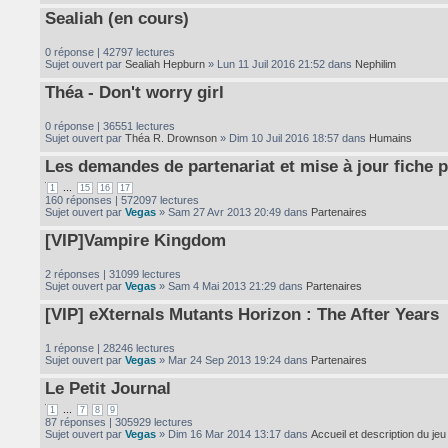
Sealiah (en cours)
0 réponse | 42797 lectures
Sujet ouvert par
Sealiah Hepburn
» Lun 11 Juil 2016 21:52 dans
Nephilim
Théa - Don't worry girl
0 réponse | 36551 lectures
Sujet ouvert par
Théa R. Drownson
» Dim 10 Juil 2016 18:57 dans
Humains
Les demandes de partenariat et mise à jour fiche p
...
1
15
16
17
160 réponses | 572097 lectures
Sujet ouvert par
Vegas
» Sam 27 Avr 2013 20:49 dans
Partenaires
[VIP]Vampire Kingdom
2 réponses | 31099 lectures
Sujet ouvert par
Vegas
» Sam 4 Mai 2013 21:29 dans
Partenaires
[VIP] eXternals Mutants Horizon : The After Years
1 réponse | 28246 lectures
Sujet ouvert par
Vegas
» Mar 24 Sep 2013 19:24 dans
Partenaires
Le Petit Journal
...
1
7
8
9
87 réponses | 305929 lectures
Sujet ouvert par
Vegas
» Dim 16 Mar 2014 13:17 dans
Accueil et description du jeu