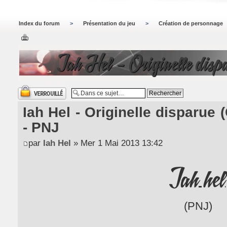
Index du forum
>
Présentation du jeu
>
Création de personnage
Iah Hel - Originelle disp
Sujet verrouillé
Iah Hel - Originelle disparue 
- PNJ
par
Iah Hel
» Mer 1 Mai 2013 13:42
Iah hel
(PNJ)